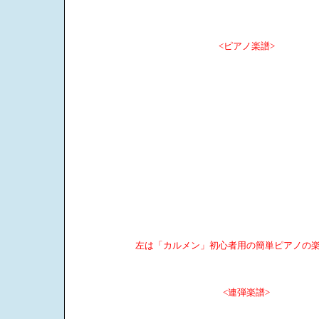
<ピアノ楽譜>
左は「カルメン」初心者用の簡単ピアノの
<連弾楽譜>