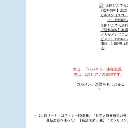
全国どこでも送料無
【送料無料】楽譜
／カルメン（スコ
ピアノ） PA9603／
価格：2,100円
込）
左は、「ハバネラ」連弾楽譜。
右は、2台ピアノの楽譜です。
「カルメン」楽譜をもっとみる
<
<【カロリーナ・コストナーFS選曲】「ピアノ協奏曲第23
最新楽器を使った!
【長洲未来SP曲】「ダンサリン