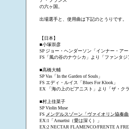
ア・フランス
の六ヶ国。
出場選手と、使用曲は下記のとうりです。
【日本】
■小塚崇彦
SP ジョー・ヘンダーソン「インナー・ア
FS「風の谷のナウシカ」より「ファンタジ
■高橋大輔
SP Vas「In the Garden of Souls」
FS エディ・ルイス「Blues For Klook」
EX 「海の上のピアニスト」より「ザ・ク
■村上佳菜子
SP Violin Muse
FS
メンデルスゾーン「ヴァイオリン協奏曲
EX:1「Amartisi（愛は深く）」
EX:2 NECTAR FLAMENCO/FRENTE A FR