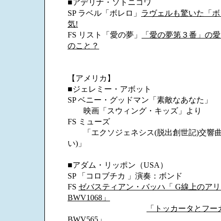
■アデリナ・ソトニコワ
SP ラベル「ボレロ」
ラヴェルも驚いた「ボ
気!
FS リスト「愛の夢」
「愛の夢第３番」の愛
のこと？
【アメリカ】
■ジェレミー・アボット
SP ベニー・グッドマン「素敵なあなた」
映画「スウィング・キッズ」より
FS ミューズ
「エクソジェネシス(脱出創世記)交響曲
い)」
■アダム・リッポン（USA）
SP 「コロブチカ 」演奏：ボンド
FS
ゼバスティアン・バッハ「 G線上のアリ
BWV1068」
「トッカータとフー
BWV565」