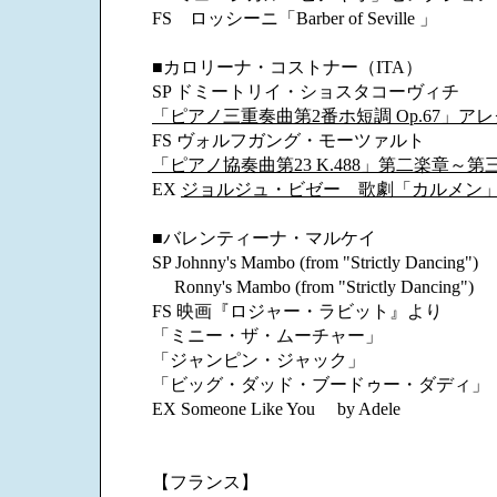
FS ロッシーニ「Barber of Seville 」
■カロリーナ・コストナー（ITA）
SP ドミートリイ・ショスタコーヴィチ
「ピアノ三重奏曲第2番ホ短調 Op.67」ア
FS ヴォルフガング・モーツァルト
「ピアノ協奏曲第23 K.488」第二楽章～第
EX
ジョルジュ・ビゼー 歌劇「カルメン
■バレンティーナ・マルケイ
SP Johnny's Mambo (from "Strictly Dancing")
Ronny's Mambo (from "Strictly Dancing")
FS 映画『ロジャー・ラビット』より
「ミニー・ザ・ムーチャー」
「ジャンピン・ジャック」
「ビッグ・ダッド・ブードゥー・ダディ」
EX Someone Like You by Adele
【フランス】