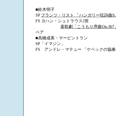
■鈴木明子
SP
フランツ・リスト 「ハンガリー狂詩曲S.24
FS ヨハン・シュトラウス2世
喜歌劇「こうもり序曲Op.36
ペア
■高橋成美・マービントラン
SP「イマジン」
FS アンドレ・マテュー 「ケベックの協