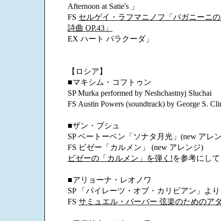
Afternoon at Satie's 」
FS
セルゲイ・ラフマニノフ「パガニーニの
詩曲 OP.43」
EX ハート バラクーダ」
【ロシア】
■マキシム・コフトゥン
SP Murka performed by Neshchastnyj Sluchai
FS Austin Powers (soundtrack) by George S. Cli
■ザン・ブシュ
SP ベートーベン「ソナタ月光」(new アレン
FS ビゼー「カルメン」 (new アレンジ)
ビゼーの「カルメン」を弾く!
を参考にして
■アリョーナ・レオノワ
SP 「パイレーツ・オブ・カリビアン」より
FS
サミュエル・バーバー 弦楽のためのアダー